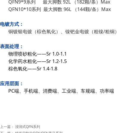
QFN9*9系列 最大脚数 92L （182颗/条）Max
QFN10*10系列 最大脚数 96L （144颗/条）Max
电镀方式：
铜镀银电镀（棕色氧化）、镍钯金电镀（粗镍/粗铜）
表面处理：
物理喷砂粗化——Sr 1.0-1.1
化学药水粗化——Sr 1.2-1.5
棕色氧化——Sr 1.4-1.8
应用层面：
PC端、手机端、消费端、工业端、车规端、功率端
上一篇：
浸润式QFN系列