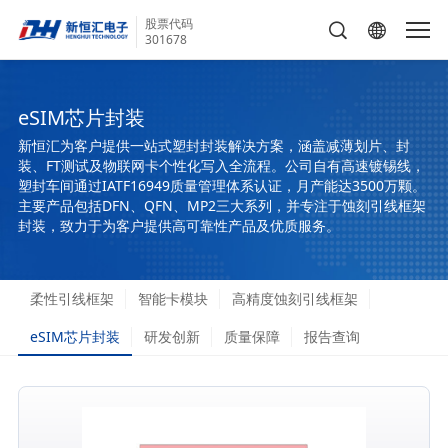
股票代码
301678
eSIM芯片封装
新恒汇为客户提供一站式塑封封装解决方案，涵盖减薄划片、封
装、FT测试及物联网卡个性化写入全流程。公司自有高速镀锡线，
塑封车间通过IATF16949质量管理体系认证，月产能达3500万颗。
主要产品包括DFN、QFN、MP2三大系列，并专注于蚀刻引线框架
封装，致力于为客户提供高可靠性产品及优质服务。
柔性引线框架
智能卡模块
高精度蚀刻引线框架
eSIM芯片封装
研发创新
质量保障
报告查询