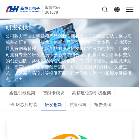
股票代码
301678
研发创新
公司致力于自主研发和产品创新，拥有高水平的研发团队，逐步形
成基础研究、关键技术、创新产品三个层次的研发体系，充满活力
且具有创新精神，为新产品的快速研发提供强有力的支持。目前公
司拥有专业的研发人员，已形成结构合理、配置科学、各学科交叉
的创新团队，具体包括柔性引线框架、芯片封装测试、晶圆减薄划
片、高端蚀刻引线框架创新团队。研发团队对基础材料、关键工
艺、未来新产品设计等提供不断的技术储备，为企业长期发展提供
充足动力。
柔性引线框架
智能卡模块
高精度蚀刻引线框架
eSIM芯片封装
研发创新
质量保障
报告查询