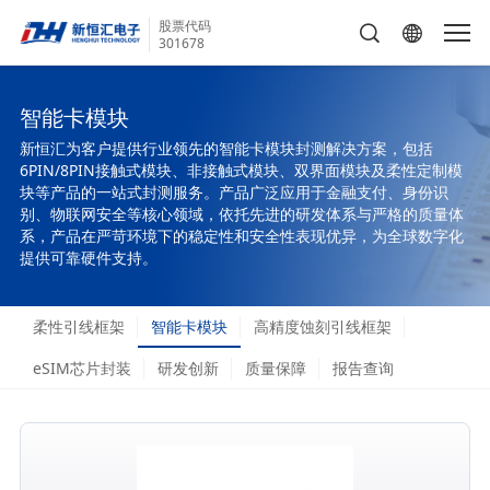
股票代码
301678
智能卡模块
新恒汇为客户提供行业领先的智能卡模块封测解决方案，包括
6PIN/8PIN接触式模块、非接触式模块、双界面模块及柔性定制模
块等产品的一站式封测服务。产品广泛应用于金融支付、身份识
别、物联网安全等核心领域，依托先进的研发体系与严格的质量体
系，产品在严苛环境下的稳定性和安全性表现优异，为全球数字化
提供可靠硬件支持。
柔性引线框架
智能卡模块
高精度蚀刻引线框架
eSIM芯片封装
研发创新
质量保障
报告查询