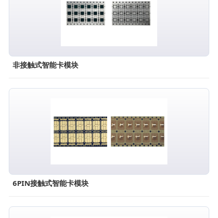
非接触式智能卡模块
6PIN接触式智能卡模块