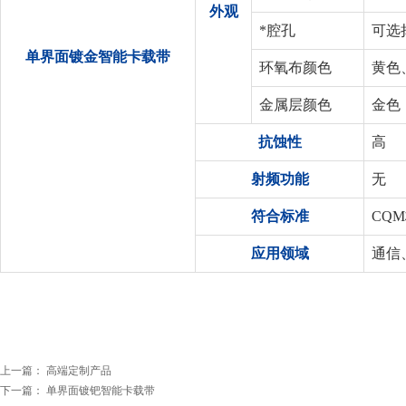
外观
*腔孔
可选
单界面镀金智能卡载带
环氧布颜色
黄色
金属层颜色
金色
抗蚀性
高
射频功能
无
符合标准
CQM标
应用领域
通信
上一篇：
高端定制产品
下一篇：
单界面镀钯智能卡载带